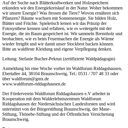
Auf der Suche nach Blätterkraftwerken und Holzspeichern
erkunden wir den Energiekreislauf in der Natur. Woher bekommen
wir unsere Energie? Was fressen die Tiere? Wovon ernähren sich
Pflanzen? Bäume wachsen mit Sonnenenergie. Sie bilden Holz,
Blätter und Früchte. Spielerisch lernen wir das Prinzip der
Fotosynthese kennen und erfahren, wie es weitergeht mit der
Energie, die im Baum gespeichert ist. Wir sammeln Brennholz und
beobachten, wie es beim Feuermachen die Energie als Wärme
wieder freigibt und wir damit unser Stockbrot backen können.
Bitte an waldfeste Kleidung und eigene Verpflegung denken.
Leitung: Stefanie Bucher-Pekrun (zertifizierte Waldpädagogin)
Anmeldung bis eine Woche vorher im Waldforum Riddagshausen,
Ebertallee 44, 38104 Braunschweig, Tel.: 0531 / 707 48 33 oder
über waldforum@gmx.de
www.waldforum-riddagshausen.de
Der Förderverein Waldforum Riddagshausen e.V arbeitet in
Kooperation mit dem Walderlebniszentrum Waldforum
Riddagshausen der Niedersächsischen Landesforsten und wird
unterstützt von der Bürgerstiftung Braunschweig, der Maue-
Stiftung, Thönebe-Stiftung und der Öffentlichen Versicherung
Braunschweig.